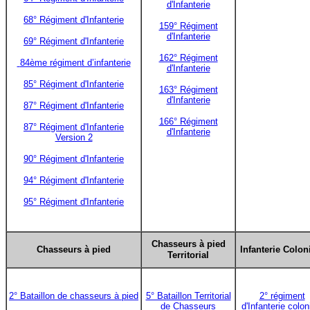
d'Infanterie
68° Régiment d'Infanterie
159° Régiment
d'Infanterie
69° Régiment d'Infanterie
162° Régiment
84ème régiment d’infanterie
d'Infanterie
85° Régiment d'Infanterie
163° Régiment
d'Infanterie
87° Régiment d'Infanterie
166° Régiment
87° Régiment d'Infanterie
d'Infanterie
Version 2
90° Régiment d'Infanterie
94° Régiment d'Infanterie
95° Régiment d'Infanterie
Chasseurs à pied
Chasseurs à pied
Infanterie Colon
Territorial
2° Bataillon de chasseurs à pied
5° Bataillon Territorial
2° régiment
de Chasseurs
d'Infanterie colon