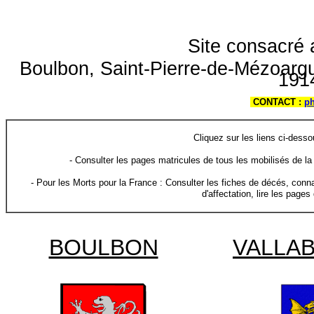
Site consacré
Boulbon, Saint-Pierre-de-Mézoargu
191
CONTACT :
p
Cliquez sur les liens ci-des
- Consulter les pages matricules de tous les mobilisés de la
- Pour les Morts pour la France : Consulter les fiches de décés, connait
d'affectation, lire les pag
BOULBON
VALLA