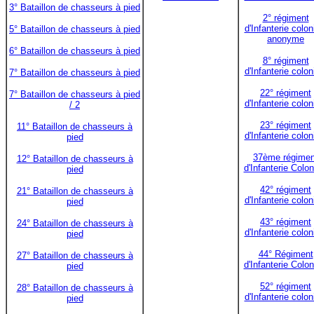
3° Bataillon de chasseurs à pied
2° régiment
d'Infanterie colon
5° Bataillon de chasseurs à pied
anonyme
6° Bataillon de chasseurs à pied
8° régiment
d'Infanterie colon
7° Bataillon de chasseurs à pied
22° régiment
7° Bataillon de chasseurs à pied
d'Infanterie colon
/ 2
23° régiment
11° Bataillon de chasseurs à
d'Infanterie colon
pied
37ème régimen
12° Bataillon de chasseurs à
d'Infanterie Colon
pied
42° régiment
21° Bataillon de chasseurs à
d'Infanterie colon
pied
43° régiment
24° Bataillon de chasseurs à
d'Infanterie colon
pied
44° Régiment
27° Bataillon de chasseurs à
d'Infanterie Colon
pied
52° régiment
28° Bataillon de chasseurs à
d'Infanterie colon
pied